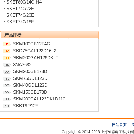
SKET800/14G H4
SKET740/22E
SKET740/20E
SKET740/18E
产品排行
SKM100GB12T4G
SKD75GAL123D16L2
SKM200GAH126DKLT
3NA3682
SKM200GB173D
SKM75GDL123D
SKM40GDL123D
SKM150GB173D
SKM200GAL123DKLD110
SKKT92/12E
网站首页
Copyright © 2014-2018 上海铭静电