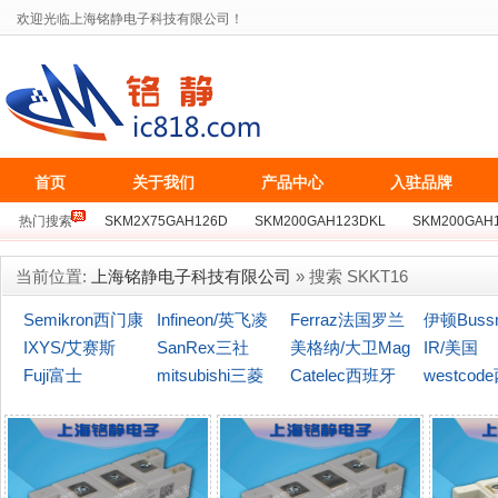
欢迎光临上海铭静电子科技有限公司！
首页
关于我们
产品中心
入驻品牌
热门搜索
SKM2X75GAH126D
SKM200GAH123DKL
SKM200GAH
BSM75GB128D
SKKT162/16E
MCC162-16IO1
MZC300TS120S
当前位置:
上海铭静电子科技有限公司
» 搜索 SKKT16
Semikron西门康
Infineon/英飞凌
Ferraz法国罗兰
伊顿Buss
IXYS/艾赛斯
SanRex三社
美格纳/大卫Mag
(博仕曼)
IR/美国
Fuji富士
mitsubishi三菱
naChip
Catelec西班牙
westcod