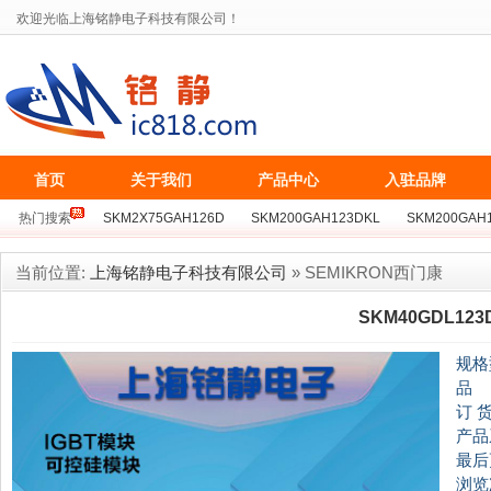
欢迎光临上海铭静电子科技有限公司！
首页
关于我们
产品中心
入驻品牌
热门搜索
SKM2X75GAH126D
SKM200GAH123DKL
SKM200GAH
BSM75GB128D
SKKT162/16E
MCC162-16IO1
MZC300TS120S
当前位置:
上海铭静电子科技有限公司
» SEMIKRON西门康
SKM40GDL123
规格
品
订 
产品
最后
浏览