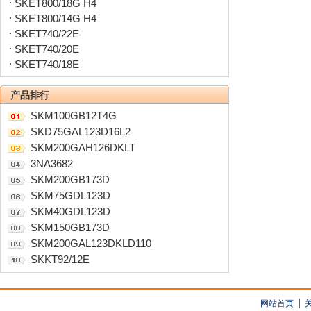
SKET800/18G H4
SKET800/14G H4
SKET740/22E
SKET740/20E
SKET740/18E
产品排行
SKM100GB12T4G
SKD75GAL123D16L2
SKM200GAH126DKLT
3NA3682
SKM200GB173D
SKM75GDL123D
SKM40GDL123D
SKM150GB173D
SKM200GAL123DKLD110
SKKT92/12E
网站首页