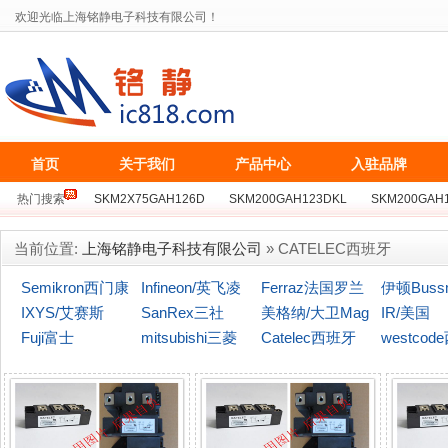
欢迎光临上海铭静电子科技有限公司！
首页
关于我们
产品中心
入驻品牌
热门搜索
SKM2X75GAH126D
SKM200GAH123DKL
SKM200GAH
BSM75GB128D
SKKT162/16E
MCC162-16IO1
MZC300TS120S
当前位置:
上海铭静电子科技有限公司
» CATELEC西班牙
Semikron西门康
Infineon/英飞凌
Ferraz法国罗兰
伊顿Buss
IXYS/艾赛斯
SanRex三社
美格纳/大卫Mag
(博仕曼)
IR/美国
Fuji富士
mitsubishi三菱
naChip
Catelec西班牙
westcod